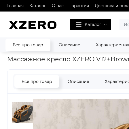
Главная
Каталог
О нас
Гарантия
Доставка и опл
Каталог
Все про товар
Описание
Характеристик
Главная
Массажные кресла XZERO
Массажное кресло XZ
Массажное кресло XZERO V12+Brow
Все про товар
Описание
Характери