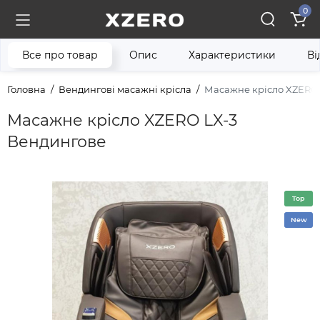
0
Все про товар
Опис
Характеристики
Ві
Головна
Вендингові масажні крісла
Масажне крісло XZERO
Масажне крісло XZERO LX-3
Вендингове
Top
New