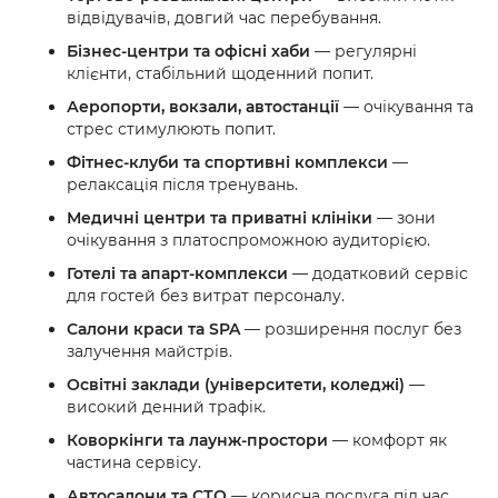
відвідувачів, довгий час перебування.
Бізнес-центри та офісні хаби
— регулярні
клієнти, стабільний щоденний попит.
Аеропорти, вокзали, автостанції
— очікування та
стрес стимулюють попит.
Фітнес-клуби та спортивні комплекси
—
релаксація після тренувань.
Медичні центри та приватні клініки
— зони
очікування з платоспроможною аудиторією.
Готелі та апарт-комплекси
— додатковий сервіс
для гостей без витрат персоналу.
Салони краси та SPA
— розширення послуг без
залучення майстрів.
Освітні заклади (університети, коледжі)
—
високий денний трафік.
Коворкінги та лаунж-простори
— комфорт як
частина сервісу.
Автосалони та СТО
— корисна послуга під час