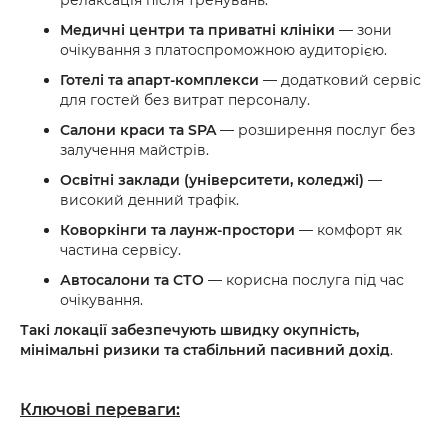
релаксація після тренувань.
Медичні центри та приватні клініки
— зони
очікування з платоспроможною аудиторією.
Готелі та апарт-комплекси
— додатковий сервіс
для гостей без витрат персоналу.
Салони краси та SPA
— розширення послуг без
залучення майстрів.
Освітні заклади (університети, коледжі)
—
високий денний трафік.
Коворкінги та лаунж-простори
— комфорт як
частина сервісу.
Автосалони та СТО
— корисна послуга під час
очікування.
Такі локації забезпечують
швидку окупність,
мінімальні ризики та стабільний пасивний дохід
.
Ключові переваги: