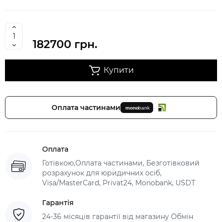
182700 грн.
Купити
Оплата частинами
Оплата
Готівкою,Оплата частинами, Безготівковий
розрахунок для юридичних осіб,
Visa/MasterCard, Privat24, Monobank, USDT
Гарантія
24-36 місяців гарантії від магазину Обмін