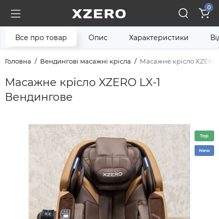
0
Все про товар
Опис
Характеристики
Ві
Головна
Вендингові масажні крісла
Масажне крісло XZERO 
Масажне крісло XZERO LX-1
Вендингове
Top
New