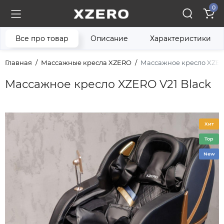
0
Все про товар
Описание
Характеристики
Главная
Массажные кресла XZERO
Массажное кресло XZER
Массажное кресло XZERO V21 Black
Хит
Top
New