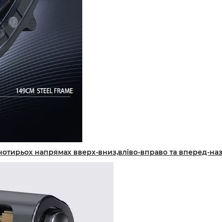
тирьох напрямах вверх-вниз,вліво-вправо та вперед-назад(в