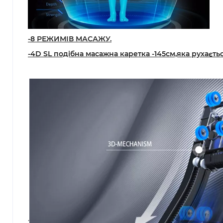
-8 РЕЖИМІВ МАСАЖУ.
-4D SL подібна масажна каретка -145см,яка рухаєтьс
;