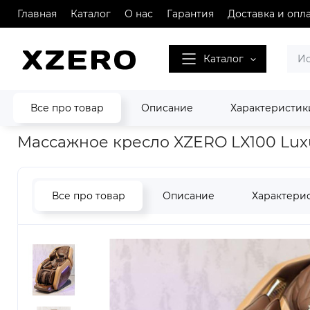
Главная
Каталог
О нас
Гарантия
Доставка и опл
Каталог
Все про товар
Описание
Характеристик
Главная
Массажные кресла XZERO
Массажное кресло XZ
Массажное кресло XZERO LX100 Lux
Все про товар
Описание
Характери