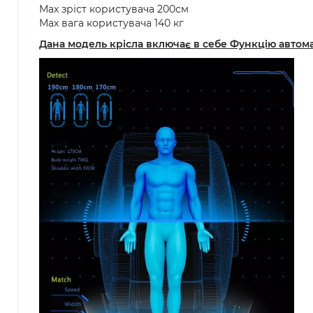
Мах зріст користувача 200см
Мах вага користувача 140 кг
Дана модель крісла включає в себе Функцію автом