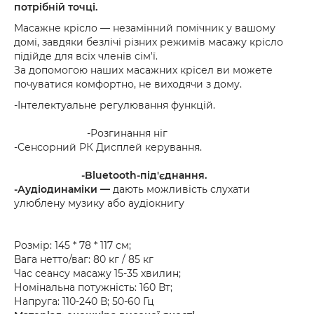
потрібній точці.
Масажне крісло — незамінний помічник у вашому
домі, завдяки безлічі різних режимів масажу крісло
підійде для всіх членів сім'ї.
За допомогою наших масажних крісел ви можете
почуватися комфортно, не виходячи з дому.
-Інтелектуальне регулювання функцій.
-Розгинання ніг
-Сенсорний РК Дисплей керування.
-Bluetooth-під'єднання.
-Аудіодинаміки —
дають можливість слухати
улюблену музику або аудіокнигу
Розмір: 145 * 78 * 117 см;
Вага нетто/ваг: 80 кг / 85 кг
Час сеансу масажу 15-35 хвилин;
Номінальна потужність: 160 Вт;
Напруга: 110-240 В; 50-60 Гц