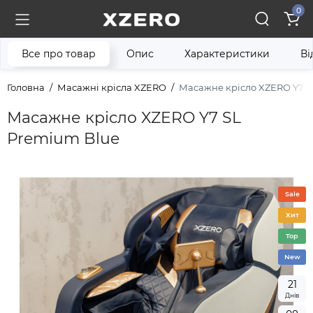
0
Все про товар
Опис
Характеристики
Ві
Головна
Масажні крісла XZERO
Масажне крісло XZERO Y7 S
Масажне крісло XZERO Y7 SL
Premium Blue
Sale
Хит
Top
New
2
1
Днів