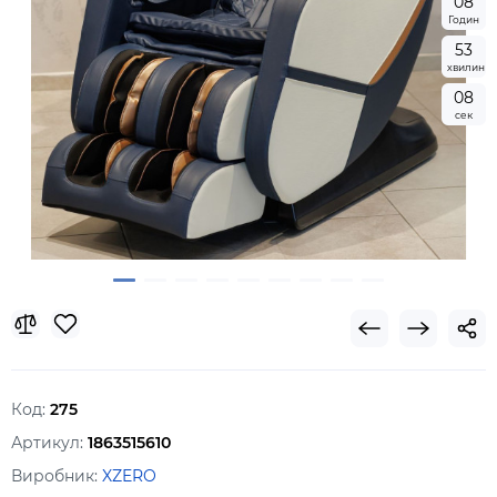
0
8
Годин
5
3
хвилин
0
6
сек
Код:
275
Артикул:
1863515610
Виробник:
XZERO