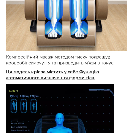
Компресійний масаж методом тиску покращує
кровообіг,самочуття та призводить м'язи в тонус.
Ця модель крісла містить у себе Функцію
автоматичного визначення форми тіла.