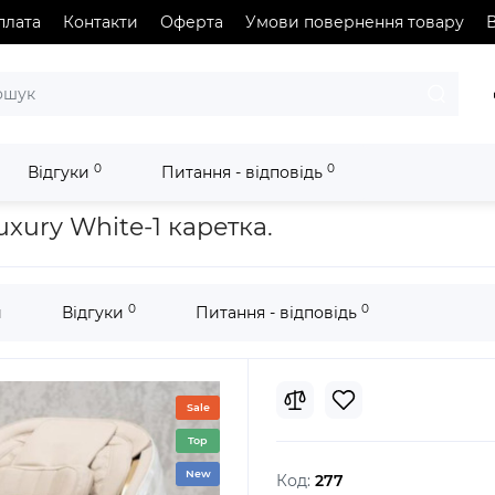
плата
Контакти
Оферта
Умови повернення товару
В
0
0
Відгуки
Питання - відповідь
200 Lite Luxury White-1 каретка.
xury White-1 каретка.
0
0
и
Відгуки
Питання - відповідь
Sale
Top
New
Код:
277