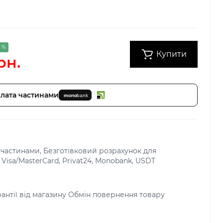
5 %
Купити
рн.
лата частинами
 частинами, Безготівковий розрахунок для
Visa/MasterCard, Privat24, Monobank, USDT
арантії від магазину Обмін повернення товару