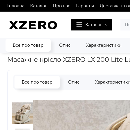
Головна
Каталог
Про нас
Гарантія
Доставка та о
Каталог
Все про товар
Опис
Характеристики
Головна
Масажні крісла XZERO
Масажне крісло XZERO LX 
Масажне крісло XZERO LX 200 Lite Lu
Все про товар
Опис
Характеристик