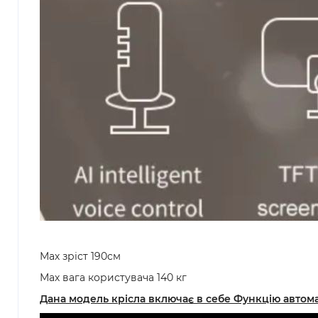
Мах зріст 190см
Мах вага користувача 140 кг
Дана модель крісла включає в себе Функцію автом