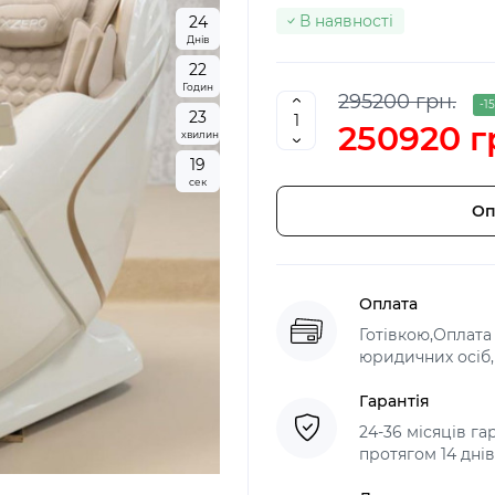
В наявності
2
4
Днів
2
2
Годин
295200 грн.
-1
2
3
250920 г
хвилин
1
7
сек
Оп
Оплата
Готівкою,Оплата
юридичних осіб, 
Гарантія
24-36 місяців г
протягом 14 днів