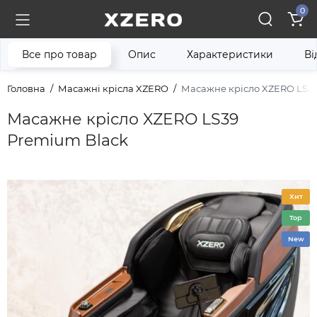
0
Все про товар
Опис
Характеристики
Ві
Головна
Масажні крісла XZERO
Масажне крісло XZERO LS3
Масажне крісло XZERO LS39
Premium Black
Хит
Top
New