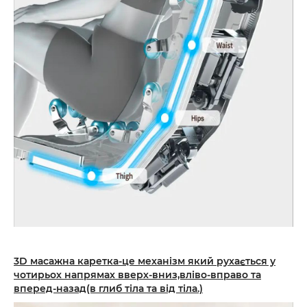
3D масажна каретка-це механізм який рухається у
чотирьох напрямах вверх-вниз,вліво-вправо та
вперед-назад(в глиб тіла та від тіла.)