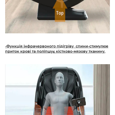
-Функція інфрачервоного підігріву спини-стимулюе
приток крові та поліпшує
кістково-мязову тканину.