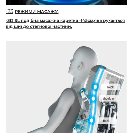
23
-
РЕЖИМИ МАСАЖУ.
-3D SL подібна масажна каретка -145см,яка рухається
від шиї до стегнової частини.