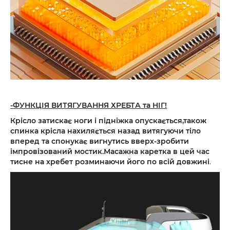
-ФУНКЦІЯ ВИТЯГУВАННЯ ХРЕБТА та НІГ!
Крісло затискає ноги і підніжка опускається,також
спинка крісла нахиляється назад витягуючи тіло
вперед та спонукає вигнутись вверх-зробити
імпровізований мостик.Масажна каретка в цей час
тисне на хребет розминаючи його по всій довжині
.