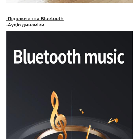
-Підключення Bluetooth
-Аудіо динаміки.