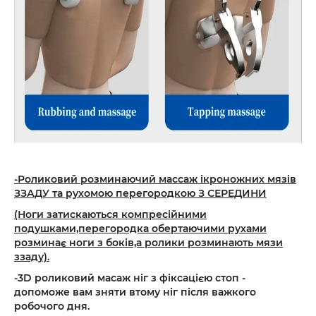
-Роликовий розминаючий массаж ікроножних мязів
ЗЗАДУ та рухомою перегородкою З СЕРЕДИНИ
(Ноги затискаються компресійними
подушками,перегородка обертаючими рухами
розминає ноги з боків,а ролики розминають мязи
ззаду).
-3D роликовий масаж ніг з фіксацією стоп -
допоможе вам зняти втому ніг після важкого
робочого дня.